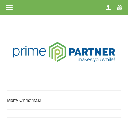
MENÜÜ
HOME
TOOTEGRUPID
KAUBAMÄRGID
MÜÜGITINGIMUSED
KONTAKT
Merry Christmas!
TAGASTUS
ETTEVÕTTEST