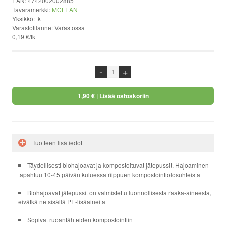
EAN:
4742002002885
Tavaramerkki:
MCLEAN
Yksikkö:
tk
Varastotilanne:
Varastossa
0,19 €/tk
-
+
1,90 €
| Lisää ostoskoriin
Tuotteen lisätiedot
Täydellisesti biohajoavat ja kompostoituvat jätepussit. Hajoaminen
tapahtuu 10-45 päivän kuluessa riippuen kompostointiolosuhteista
Biohajoavat jätepussit on valmistettu luonnollisesta raaka-aineesta,
eivätkä ne sisällä PE-lisäaineita
Sopivat ruoantähteiden kompostointiin