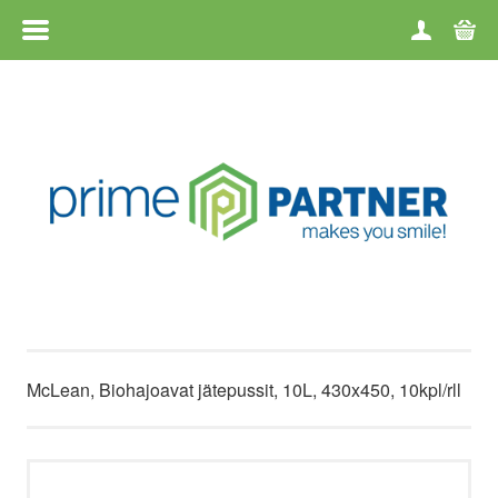
VALIKKO
ETUSIVU
TUOTERYHMÄT
TAVARAMERKIT
TILAUS- JA TOIMITUSEHDOT
TILAUKSEN PURKAMINEN
McLean, Biohajoavat jätepussit, 10L, 430x450, 10kpl/rll
YRITYKSESTÄ
YHTEYSTIEDOT