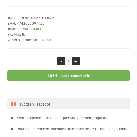
Tuotenumero:
07/660/00025
EAN:
4742002007125
Tavaramerkki:
SMILE
Yksikkö:
tk
Varastotilanne:
Varastossa
-
+
1,95 €
| Lisää ostoskoriin
Tuotteen lisätiedot
Keskkonnasõbralikud biolagunevad paberist joogikõrred.
Pakis kahte erinevat värvitooni triibulised kõrred – roheline, punane.