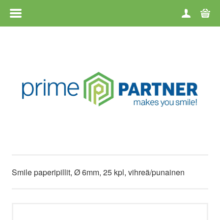
VALIKKO
ETUSIVU
TUOTERYHMÄT
TAVARAMERKIT
TILAUS- JA TOIMITUSEHDOT
TILAUKSEN PURKAMINEN
Smile paperipillit, Ø 6mm, 25 kpl, vihreä/punainen
YRITYKSESTÄ
YHTEYSTIEDOT