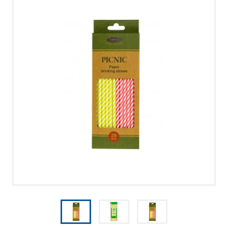
UUTISET
YKSITYISYYSEHDOT
OTA YHTEYTTÄ
SOITA
KIRJOITA
SMS
FACEBOOK
by ShopRoller