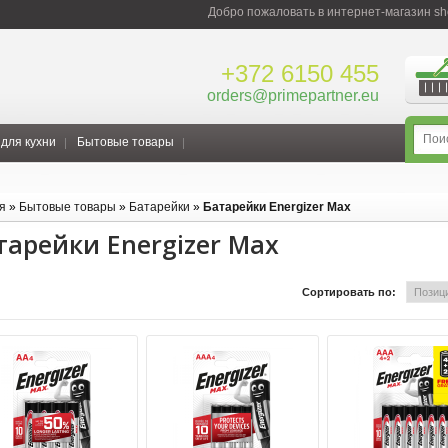
Добро пожаловать в интернет-магазин sho
+372 6150 455
orders@primepartner.eu
для кухни
Бытовые товары
я
»
Бытовые товары
»
Батарейки
»
Батарейки Energizer Max
тарейки Energizer Max
Сортировать по: