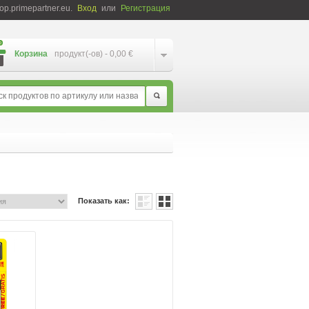
p.primepartner.eu.
Вход
или
Регистрация
Корзина
продукт(-ов) -
0,00
€
Поис
Показать как: