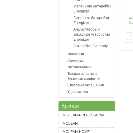
Маленькие батарейки
Energizer
En
Литиевые батарейки
б
Energizer
Аккумуляторы и
зарядные устройства
Energizer
Батарейки Eveready
Фонарики
Лампочка
Фотоальбомы
Товары из ваты и
Влажные салфетки
Световые украшения
Удлинители
Бренды
MCLEAN-PROFESSIONAL
MCLEAN
MCLEAN-HOME