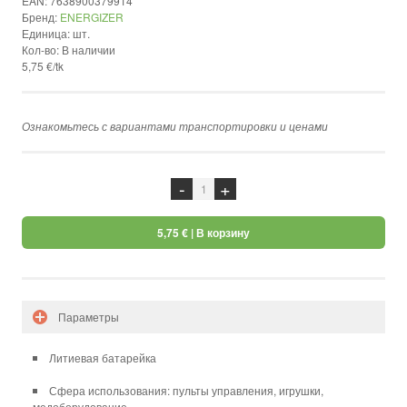
EAN:
7638900379914
Бренд:
ENERGIZER
Единица:
шт.
Кол-во:
В наличии
5,75 €/tk
Ознакомьтесь с вариантами транспортировки и ценами
здесь
.
-
+
5,75 €
| В корзину
Параметры
Литиевая батарейка
Сфера использования: пульты управления, игрушки,
медоборудование